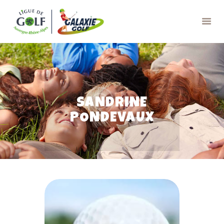
GALAXIE GOLF
APPRENDRE
SANDRINE
JOUER
PONDEVAUX
RESSOURCES
CONTACTS