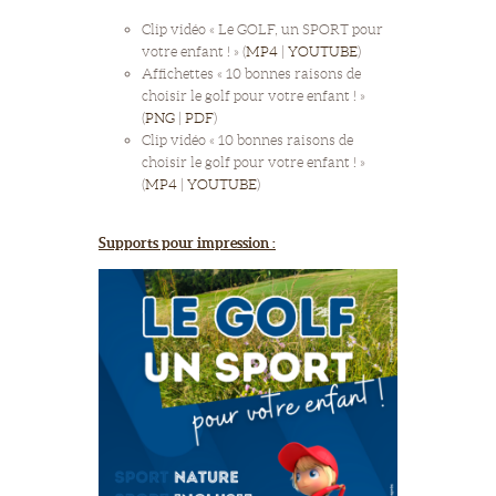
Clip vidéo « Le GOLF, un SPORT pour
votre enfant ! » (
MP4
|
YOUTUBE
)
Affichettes « 10 bonnes raisons de
choisir le golf pour votre enfant ! »
(
PNG
|
PDF
)
Clip vidéo « 10 bonnes raisons de
choisir le golf pour votre enfant ! »
(
MP4
|
YOUTUBE
)
Supports pour impression :