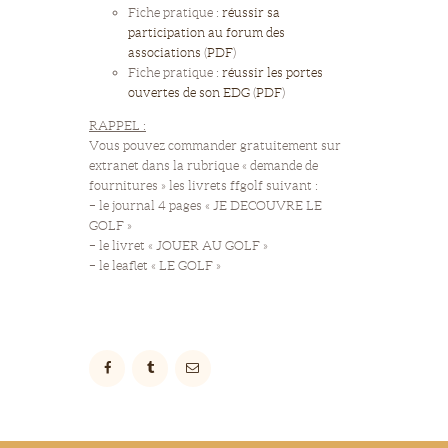
Fiche pratique :
réussir sa
participation au forum des
associations
(
PDF
)
Fiche pratique :
réussir les portes
ouvertes de son EDG
(
PDF
)
RAPPEL :
Vous pouvez commander gratuitement sur
extranet dans la rubrique « demande de
fournitures » les livrets ffgolf suivant :
– le journal 4 pages « JE DECOUVRE LE
GOLF »
– le livret « JOUER AU GOLF »
– le leaflet « LE GOLF »