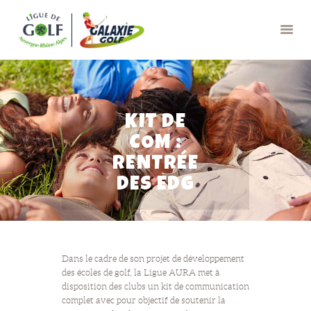
GALAXIE GOLF
KIT DE
APPRENDRE
COM :
JOUER
RENTRÉE
RESSOURCES
DES EDG
CONTACTS
Dans le cadre de son projet de développement
des écoles de golf, la Ligue AURA met à
disposition des clubs un kit de communication
complet avec pour objectif de soutenir la