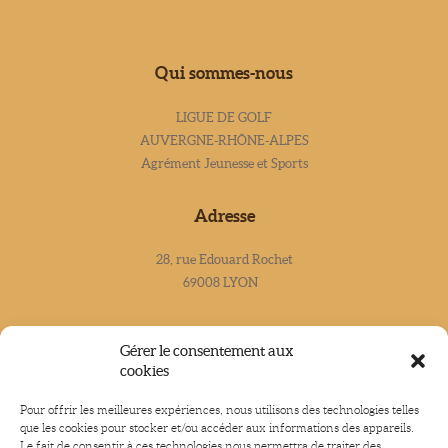
Qui sommes-nous
LIGUE DE GOLF
AUVERGNE-RHÔNE-ALPES
Agrément Jeunesse et Sports
Adresse
28, rue Edouard Rochet
69008 LYON
Contacts
Gérer le consentement aux
cookies
Tél : 04.78.24.76.61 -
Email : contact@liguegolfaura.com
Pour offrir les meilleures expériences, nous utilisons des technologies telles
que les cookies pour stocker et/ou accéder aux informations des appareils.
Le fait de consentir à ces technologies nous permettra de traiter des