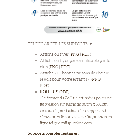
TELECHARGER LES SUPPORTS ▼
Affiche ou flyer (
PNG
|
PDF
)
Affiche ou flyer personnalisable par le
club (
PNG
|
PDF
)
Affiche « 10 bonnes raisons de choisir
le golf pour votre enfant ! » (
PNG
|
PDF
)
ROLL UP
* (
PDF
)
*
Le format du Roll-up est prévu pour une
impression sur bâche de 80cm x 180cm.
Le coût de production d’un support est
d’environ 50€ sur les sites d’impression en
ligne tel que
rollup-online.com
Supports complémentaires :