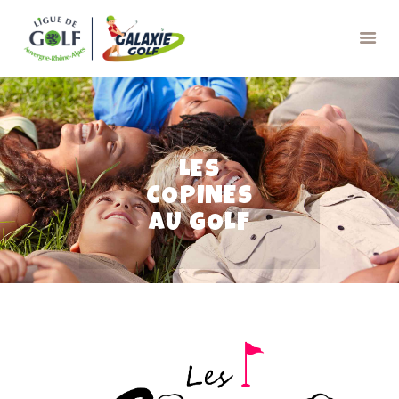
GALAXIE GOLF
LES
APPRENDRE
COPINES
JOUER
AU GOLF
RESSOURCES
CONTACTS