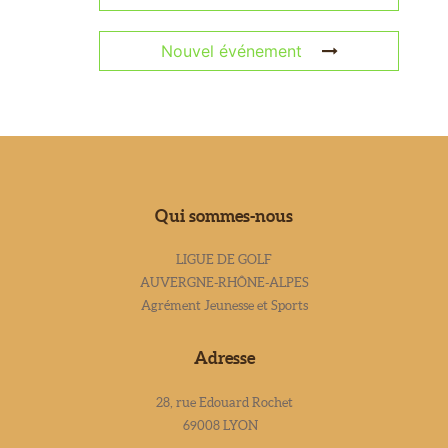
Nouvel événement
Qui sommes-nous
LIGUE DE GOLF
AUVERGNE-RHÔNE-ALPES
Agrément Jeunesse et Sports
Adresse
28, rue Edouard Rochet
69008 LYON